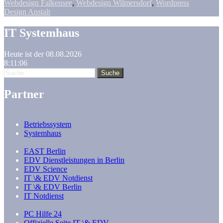
Webdesign Falkensee
,
Webdesign Wilmersdorf
,
Wordpress
Design Anstalt
IT Systemhaus
Heute ist der 08.08.2026
8:11:06
Partner
Betriebssystem
Systemhaus
EAST Berlin
EDV Dienstleistungen in Berlin
EDV Science
IT \& EDV Notdienst
IT \& EDV Berlin
IT Notdienst
PC Hilfe 24
Offizielle Seite IT \& EDV