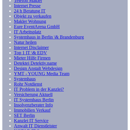
Telefon Makler
Internet Presse
24 h Beratung IT
Objekt zu verkaufen
Makler Wohnung
Eure EventArena GmbH
IT Arbeitsplatz
Systemhaus in Berlin \& Brandenburg
Natur heilen
Internet Disclaimer
Top 1 IT \& EDV
Mieter Hilfe Firmen
Detektei Detektiv.name
Design Anstalt Webdesign
YMT - YOUNG Media Team
Systemhaus
Rohr Notdienst
IT Problem in der Kanzlei?
Versicherung Aktuell
IT Systemhaus Berlin
Insolvenzberater Info
Immobilien Verkauf
SET Berlin
Kanzlei IT Service
Anwalt IT Dienstleister