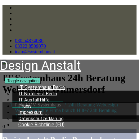
030 54874086
03322 8509070
team@systemhaus.it
Design Anstalt
IT Systemhaus 24h Beratung
Toggle navigation
Webdesign Wilmersdorf
IT Systemhaus Berlin
IT Notdienst Berlin
IT Ausfall Hilfe
IT & EDV Systemhaus
/
24h Beratung Webdesign
Praxis
Wilmersdorf Ihre Firma brauch Hilfe? 24h Beratung
Impressum
Tel:
03054874086
Datenschutzerklärung
Cookie Richtlinie (EU)
0