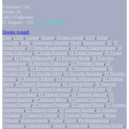
Falkensee City:
Poststr. 26
14612 Falkensee
IT Support – Tel:
03322 8509070
Design Anstalt
Büro
,
CMS
,
Contao
,
Design
,
Design Anstalt
,
EDV
,
Firma
,
Gewerbe
,
Hilfe
,
Homepage erstellen
,
Hotel
,
Internetseite
,
IT
,
IT
Firma Berlin
,
IT Firma Brandenburg
,
IT Firma Charlottenburg
,
IT
Firma Falkensee
,
IT Firma Potsdam
,
IT Firma Spandau
,
IT Firma
Tegel
,
IT Firma Wilmersdorf
,
IT Provider Berlin
,
IT Provider
Brandenburg
,
IT Provider Falkensee
,
IT Provider Firma
,
IT
Provider Hilfe
,
IT Provider Internet
,
IT Provider Potsdam
,
IT
Provider SEM
,
IT Provider SEO
,
IT Provider Spandau
,
IT Provider
Steglitz
,
IT Provider Telefon
,
IT Provider Wilmersdorf
,
IT Support
Berlin
,
IT Support Brandenburg
,
IT Support Büro
,
IT Support
Charlottenburg
,
IT Support Falkensee
,
IT Support Firma
,
IT
Support Havelland
,
IT Support heute
,
IT Support Internet
,
IT
Support Kanzlei
,
IT Support Messe
,
IT Support Notdienst
,
IT
Support Notfall
,
IT Support Potsdam
,
IT Support Praxis
,
IT Support
Schöneberg
,
IT Support sofort
,
IT Support Steglitz
,
IT Support
Techniker
,
IT Support Telefon
,
IT Support Wilmersdorf
,
Keine
Webseite
,
Keinewebseite
,
Notfall
,
Praxis
,
Programmierung
,
Systemhaus
,
Unternehmen
,
Verein
,
Webdesign
,
Webdesign BErlin
,