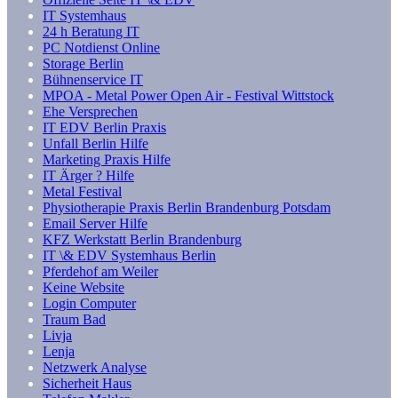
IT Systemhaus
24 h Beratung IT
PC Notdienst Online
Storage Berlin
Bühnenservice IT
MPOA - Metal Power Open Air - Festival Wittstock
Ehe Versprechen
IT EDV Berlin Praxis
Unfall Berlin Hilfe
Marketing Praxis Hilfe
IT Ärger ? Hilfe
Metal Festival
Physiotherapie Praxis Berlin Brandenburg Potsdam
Email Server Hilfe
KFZ Werkstatt Berlin Brandenburg
IT \& EDV Systemhaus Berlin
Pferdehof am Weiler
Keine Website
Login Computer
Traum Bad
Livja
Lenja
Netzwerk Analyse
Sicherheit Haus