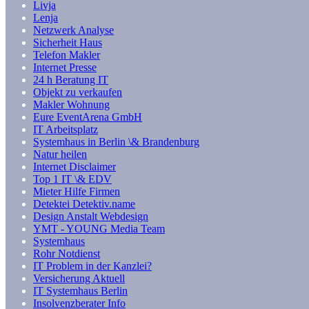
Livja
Lenja
Netzwerk Analyse
Sicherheit Haus
Telefon Makler
Internet Presse
24 h Beratung IT
Objekt zu verkaufen
Makler Wohnung
Eure EventArena GmbH
IT Arbeitsplatz
Systemhaus in Berlin \& Brandenburg
Natur heilen
Internet Disclaimer
Top 1 IT \& EDV
Mieter Hilfe Firmen
Detektei Detektiv.name
Design Anstalt Webdesign
YMT - YOUNG Media Team
Systemhaus
Rohr Notdienst
IT Problem in der Kanzlei?
Versicherung Aktuell
IT Systemhaus Berlin
Insolvenzberater Info