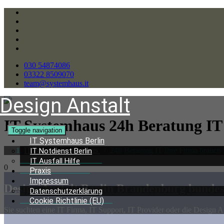
030 54874086
03322 8509070
team@systemhaus.it
Design Anstalt
IT Systemhaus 24h Beratung
IT
Toggle navigation
IT Systemhaus Berlin
IT & EDV Systemhaus
/
24h Beratung IT Ihre Firma brauch 
IT Notdienst Berlin
IT Ausfall Hilfe
0
Praxis
Impressum
Design Anstalt Berlin Brandenburg bundes
Datenschutzerklärung
Cookie Richtlinie (EU)
Sie suchten eine IT Firma, IT Support, IT Provider oder die Design An