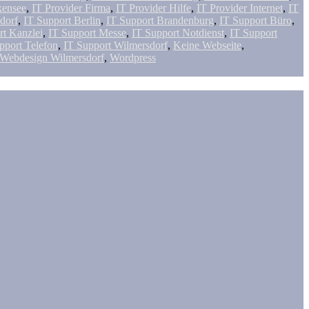
kensee
,
IT Provider Firma
,
IT Provider Hilfe
,
IT Provider Internet
,
IT
dorf
,
IT Support Berlin
,
IT Support Brandenburg
,
IT Support Büro
,
rt Kanzlei
,
IT Support Messe
,
IT Support Notdienst
,
IT Support
pport Telefon
,
IT Support Wilmersdorf
,
Keine Webseite
,
Webdesign Wilmersdorf
,
Wordpress