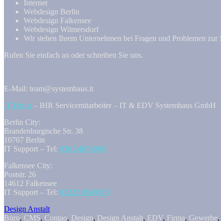
Internet
Webdesign Berlin
Webdesign Falkensee
Webdesign Wilmersdorf
Wir stehen Ihrem Unternehmen bei Fragen und Problemen zur S
Rufen Sie einfach an oder schreiben Sie uns.
E-Mail: team@systemhaus.it
IT Firma
– IHR Servicemitarbeiter – IT & EDV Systemhaus GmbH
Berlin City:
Brandenburgische Str. 38
10707 Berlin
IT Support – Tel:
030 54874086
Falkensee City:
Poststr. 26
14612 Falkensee
IT Support – Tel:
03322 8509070
Design Anstalt
Büro
,
CMS
,
Contao
,
Design
,
Design Anstalt
,
EDV
,
Firma
,
Gewerbe