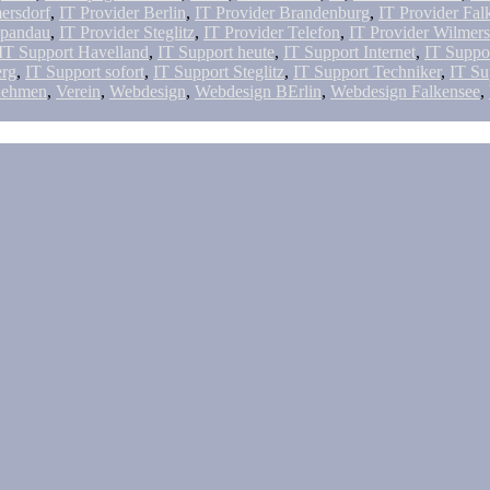
ersdorf
,
IT Provider Berlin
,
IT Provider Brandenburg
,
IT Provider Fal
Spandau
,
IT Provider Steglitz
,
IT Provider Telefon
,
IT Provider Wilmers
IT Support Havelland
,
IT Support heute
,
IT Support Internet
,
IT Suppo
erg
,
IT Support sofort
,
IT Support Steglitz
,
IT Support Techniker
,
IT Su
nehmen
,
Verein
,
Webdesign
,
Webdesign BErlin
,
Webdesign Falkensee
,