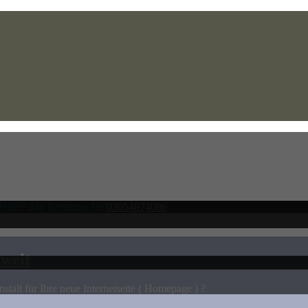
Hilfe? 24h Beratung Tel:
03054874086
weit
stalt für Ihre neue Internetseite ( Homepage ) ?