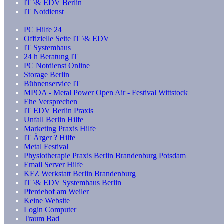
IT \& EDV Berlin
IT Notdienst
PC Hilfe 24
Offizielle Seite IT \& EDV
IT Systemhaus
24 h Beratung IT
PC Notdienst Online
Storage Berlin
Bühnenservice IT
MPOA - Metal Power Open Air - Festival Wittstock
Ehe Versprechen
IT EDV Berlin Praxis
Unfall Berlin Hilfe
Marketing Praxis Hilfe
IT Ärger ? Hilfe
Metal Festival
Physiotherapie Praxis Berlin Brandenburg Potsdam
Email Server Hilfe
KFZ Werkstatt Berlin Brandenburg
IT \& EDV Systemhaus Berlin
Pferdehof am Weiler
Keine Website
Login Computer
Traum Bad