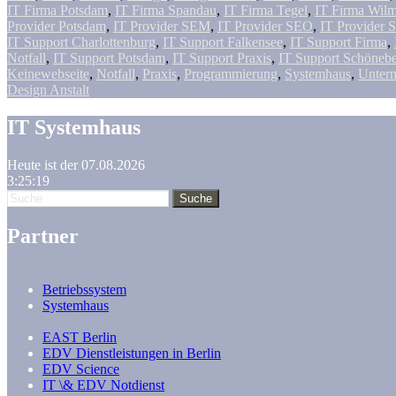
IT Firma Potsdam
,
IT Firma Spandau
,
IT Firma Tegel
,
IT Firma Wilm
Provider Potsdam
,
IT Provider SEM
,
IT Provider SEO
,
IT Provider 
IT Support Charlottenburg
,
IT Support Falkensee
,
IT Support Firma
,
Notfall
,
IT Support Potsdam
,
IT Support Praxis
,
IT Support Schöneb
Keinewebseite
,
Notfall
,
Praxis
,
Programmierung
,
Systemhaus
,
Unter
Design Anstalt
IT Systemhaus
Heute ist der 07.08.2026
3:25:20
Partner
Betriebssystem
Systemhaus
EAST Berlin
EDV Dienstleistungen in Berlin
EDV Science
IT \& EDV Notdienst