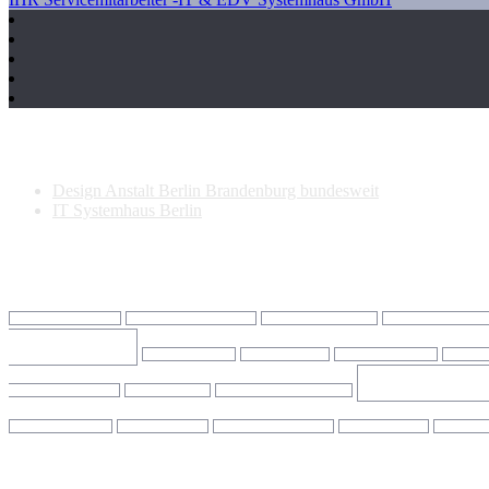
Neueste Beiträge
Design Anstalt Berlin Brandenburg bundesweit
IT Systemhaus Berlin
Schlagwörter
IT Dienstleister Berlin
IT Dienstleister Falkensee
IT Firma Brandenburg
IT Firma Charlotten
Falkensee
IT Provider Firma
IT Provider Hilfe
IT Provider Internet
IT Provi
IT Suppor
Support Brandenburg
IT Support Büro
IT Support Charlottenburg
IT Support Potsdam
IT Support Praxis
IT Support Schöneberg
IT Support sofort
IT Support
Empfehlung