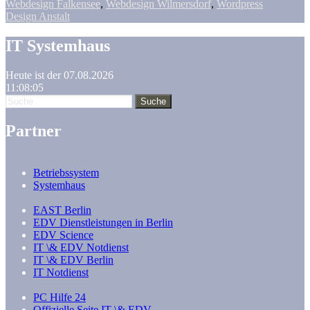
Webdesign Falkensee
,
Webdesign Wilmersdorf
,
Wordpress
Design Anstalt
IT Systemhaus
Heute ist der 07.08.2026
11:08:05
Partner
Betriebssystem
Systemhaus
EAST Berlin
EDV Dienstleistungen in Berlin
EDV Science
IT \& EDV Notdienst
IT \& EDV Berlin
IT Notdienst
PC Hilfe 24
Offizielle Seite IT \& EDV