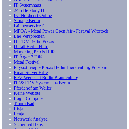
IT Systemhaus
24 h Beratung IT
PC Notdienst Online
Storage Berlin
Bühnenservice IT
MPOA - Metal Power Open Air - Festival Wittstock
Ehe Versprechen
IT EDV Berlin Praxis
Unfall Berlin Hilfe
Marketing Praxis Hilfe
IT Ärger ? Hilfe
Metal Festival
Physiotherapie Praxis Berlin Brandenburg Potsdam
Email Server Hilfe
KFZ Werkstatt Berlin Brandenburg
IT \& EDV Systemhaus Berlin
Pferdehof am Weiler
Keine Website
Login Computer
Traum Bad
Livja
Lenja
Netzwerk Analyse
Sicherheit Haus