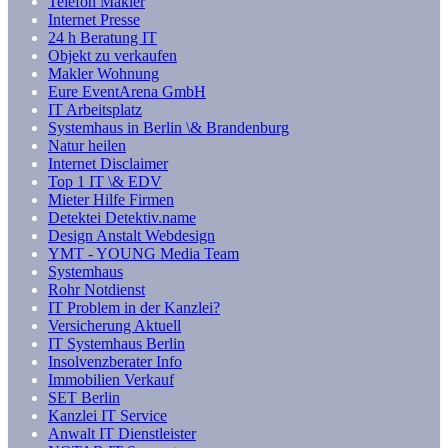
Telefon Makler
Internet Presse
24 h Beratung IT
Objekt zu verkaufen
Makler Wohnung
Eure EventArena GmbH
IT Arbeitsplatz
Systemhaus in Berlin \& Brandenburg
Natur heilen
Internet Disclaimer
Top 1 IT \& EDV
Mieter Hilfe Firmen
Detektei Detektiv.name
Design Anstalt Webdesign
YMT - YOUNG Media Team
Systemhaus
Rohr Notdienst
IT Problem in der Kanzlei?
Versicherung Aktuell
IT Systemhaus Berlin
Insolvenzberater Info
Immobilien Verkauf
SET Berlin
Kanzlei IT Service
Anwalt IT Dienstleister