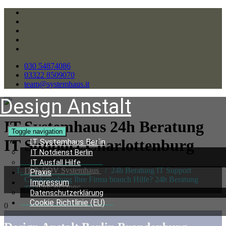
030 54874086
03322 8509070
team@systemhaus.it
Design Anstalt
IT Systemhaus 24h Beratung
Toggle navigation
IT Support Charlottenburg
IT Systemhaus Berlin
IT Notdienst Berlin
IT Ausfall Hilfe
IT & EDV Systemhaus
/
24h Beratung IT Support
Praxis
Charlottenburg Ihre Firma brauch Hilfe? 24h Beratung
Impressum
Tel:
03054874086
Datenschutzerklärung
Cookie Richtlinie (EU)
0