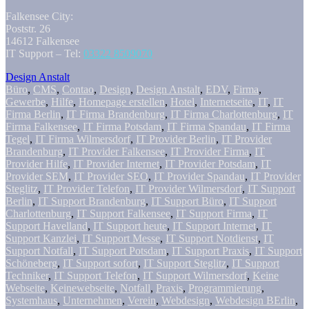
Falkensee City:
Poststr. 26
14612 Falkensee
IT Support – Tel:
03322 8509070
Design Anstalt
Büro
,
CMS
,
Contao
,
Design
,
Design Anstalt
,
EDV
,
Firma
,
Gewerbe
,
Hilfe
,
Homepage erstellen
,
Hotel
,
Internetseite
,
IT
,
IT
Firma Berlin
,
IT Firma Brandenburg
,
IT Firma Charlottenburg
,
IT
Firma Falkensee
,
IT Firma Potsdam
,
IT Firma Spandau
,
IT Firma
Tegel
,
IT Firma Wilmersdorf
,
IT Provider Berlin
,
IT Provider
Brandenburg
,
IT Provider Falkensee
,
IT Provider Firma
,
IT
Provider Hilfe
,
IT Provider Internet
,
IT Provider Potsdam
,
IT
Provider SEM
,
IT Provider SEO
,
IT Provider Spandau
,
IT Provider
Steglitz
,
IT Provider Telefon
,
IT Provider Wilmersdorf
,
IT Support
Berlin
,
IT Support Brandenburg
,
IT Support Büro
,
IT Support
Charlottenburg
,
IT Support Falkensee
,
IT Support Firma
,
IT
Support Havelland
,
IT Support heute
,
IT Support Internet
,
IT
Support Kanzlei
,
IT Support Messe
,
IT Support Notdienst
,
IT
Support Notfall
,
IT Support Potsdam
,
IT Support Praxis
,
IT Support
Schöneberg
,
IT Support sofort
,
IT Support Steglitz
,
IT Support
Techniker
,
IT Support Telefon
,
IT Support Wilmersdorf
,
Keine
Webseite
,
Keinewebseite
,
Notfall
,
Praxis
,
Programmierung
,
Systemhaus
,
Unternehmen
,
Verein
,
Webdesign
,
Webdesign BErlin
,