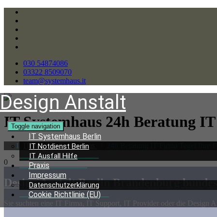
030 54874086
03322 8509070
team@systemhaus.it
Design Anstalt
IT Systemhaus 24h Beratung
IT
Toggle navigation
IT Systemhaus Berlin
IT & EDV Systemhaus
/
24h Beratung IT Firma Tegel Ihre F
IT Notdienst Berlin
IT Ausfall Hilfe
0
Praxis
Impressum
Design Anstalt Berlin Brandenburg bundes
Datenschutzerklärung
Cookie Richtlinie (EU)
Sie suchten eine IT Firma, IT Support, IT Provider oder die Design An