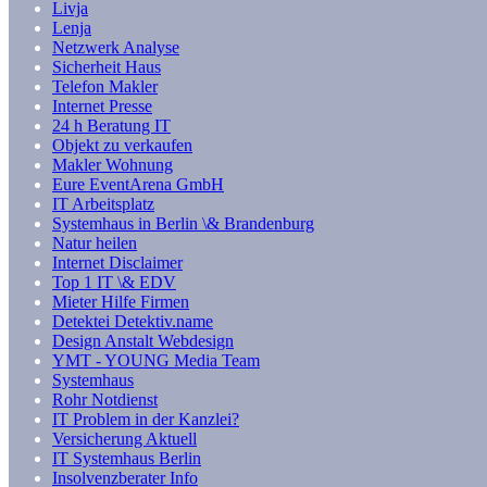
Livja
Lenja
Netzwerk Analyse
Sicherheit Haus
Telefon Makler
Internet Presse
24 h Beratung IT
Objekt zu verkaufen
Makler Wohnung
Eure EventArena GmbH
IT Arbeitsplatz
Systemhaus in Berlin \& Brandenburg
Natur heilen
Internet Disclaimer
Top 1 IT \& EDV
Mieter Hilfe Firmen
Detektei Detektiv.name
Design Anstalt Webdesign
YMT - YOUNG Media Team
Systemhaus
Rohr Notdienst
IT Problem in der Kanzlei?
Versicherung Aktuell
IT Systemhaus Berlin
Insolvenzberater Info