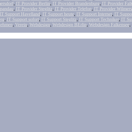
ersdorf
,
IT Provider Berlin
,
IT Provider Brandenburg
,
IT Provider Fal
Spandau
,
IT Provider Steglitz
,
IT Provider Telefon
,
IT Provider Wilmers
IT Support Havelland
,
IT Support heute
,
IT Support Internet
,
IT Suppo
erg
,
IT Support sofort
,
IT Support Steglitz
,
IT Support Techniker
,
IT Su
nehmen
,
Verein
,
Webdesign
,
Webdesign BErlin
,
Webdesign Falkensee
,