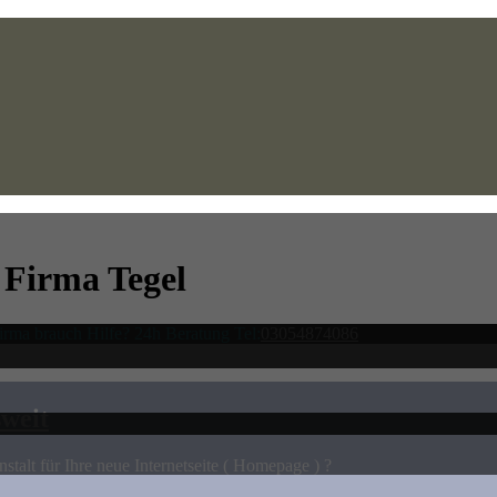
 Firma Tegel
irma brauch Hilfe? 24h Beratung Tel:
03054874086
weit
stalt für Ihre neue Internetseite ( Homepage ) ?