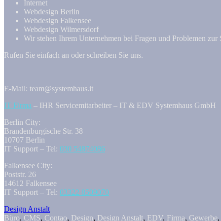
Internet
Webdesign Berlin
Webdesign Falkensee
Webdesign Wilmersdorf
Wir stehen Ihrem Unternehmen bei Fragen und Problemen zur S
Rufen Sie einfach an oder schreiben Sie uns.
E-Mail: team@systemhaus.it
IT Firma
– IHR Servicemitarbeiter – IT & EDV Systemhaus GmbH
Berlin City:
Brandenburgische Str. 38
10707 Berlin
IT Support – Tel:
030 54874086
Falkensee City:
Poststr. 26
14612 Falkensee
IT Support – Tel:
03322 8509070
Design Anstalt
Büro
,
CMS
,
Contao
,
Design
,
Design Anstalt
,
EDV
,
Firma
,
Gewerbe