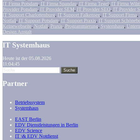
IT Firma Potsdam
,
IT Firma Spandau
,
IT Firma Tegel
,
IT Firma Wilm
Provider Potsdam
,
IT Provider SEM
,
IT Provider SEO
,
IT Provider 
IT Support Charlottenburg
,
IT Support Falkensee
,
IT Support Firma
,
Notfall
,
IT Support Potsdam
,
IT Support Praxis
,
IT Support Schöneb
Keinewebseite
,
Notfall
,
Praxis
,
Programmierung
,
Systemhaus
,
Unter
Design Anstalt
IT Systemhaus
Heute ist der 05.08.2026
11:04:45
Partner
Betriebssystem
Systemhaus
EAST Berlin
EDV Dienstleistungen in Berlin
EDV Science
IT \& EDV Notdienst