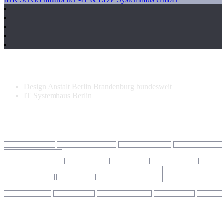
Neueste Beiträge
Design Anstalt Berlin Brandenburg bundesweit
IT Systemhaus Berlin
Schlagwörter
IT Dienstleister Berlin
IT Dienstleister Falkensee
IT Firma Brandenburg
IT Firma Charlotten
Falkensee
IT Provider Firma
IT Provider Hilfe
IT Provider Internet
IT Provi
IT Suppor
Support Brandenburg
IT Support Büro
IT Support Charlottenburg
IT Support Potsdam
IT Support Praxis
IT Support Schöneberg
IT Support sofort
IT Support
Empfehlung