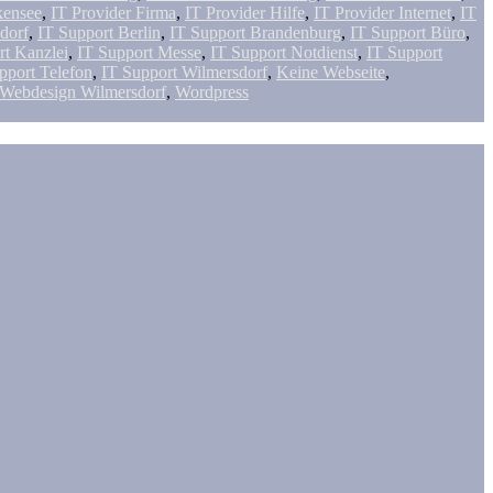
kensee
,
IT Provider Firma
,
IT Provider Hilfe
,
IT Provider Internet
,
IT
dorf
,
IT Support Berlin
,
IT Support Brandenburg
,
IT Support Büro
,
rt Kanzlei
,
IT Support Messe
,
IT Support Notdienst
,
IT Support
pport Telefon
,
IT Support Wilmersdorf
,
Keine Webseite
,
Webdesign Wilmersdorf
,
Wordpress