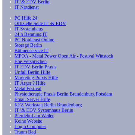
IT \& EDV Berlin
IT Notdienst
PC Hilfe 24
Offizielle Seite IT \& EDV
IT Systemhaus
24 h Beratung IT
PC Notdienst Online
Storage Berlin
Bühnenservice IT
MPOA - Metal Power Open Air - Festival Wittstock
Ehe Versprechen
IT EDV Berlin Praxis
Unfall Berlin Hilfe
Marketing Praxis Hilfe
IT Ärger ? Hilfe
Metal Festival
Physiotherapie Praxis Berlin Brandenburg Potsdam
Email Server Hilfe
KFZ Werkstatt Berlin Brandenburg
IT \& EDV Systemhaus Berlin
Pferdehof am Weiler
Keine Website
Login Computer
Traum Bad