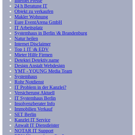
Internet Presse
24 h Beratung IT
Objekt zu verkaufen
Makler Wohnung
Eure EventArena GmbH
IT Arbeitsplatz
Systemhaus in Berlin \& Brandenburg
Natur heilen
Internet Disclaimer
Top 1 IT \& EDV
Mieter Hilfe Firmen
Detektei Detektiv.name
Design Anstalt Webdesign
YMT - YOUNG Media Team
Systemhaus
Rohr Notdienst
IT Problem in der Kanzlei?
Versicherung Aktuell
IT Systemhaus Berlin
Insolvenzberater Info
Immobilien Verkauf
SET Berlin
Kanzlei IT Service
Anwalt IT Dienstleister
NOTAR IT Support