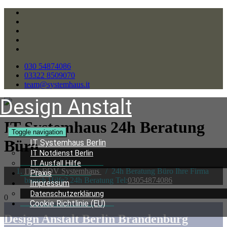
030 54874086
03322 8509070
team@systemhaus.it
Design Anstalt
IT Systemhaus 24h Beratung
Toggle navigation
Büro
IT Systemhaus Berlin
IT Notdienst Berlin
IT Ausfall Hilfe
IT & EDV Systemhaus
/
24h Beratung Büro Ihre Firma
Praxis
brauch Hilfe? 24h Beratung Tel:
03054874086
Impressum
Datenschutzerklärung
0
Cookie Richtlinie (EU)
Design Anstalt Berlin Brandenburg