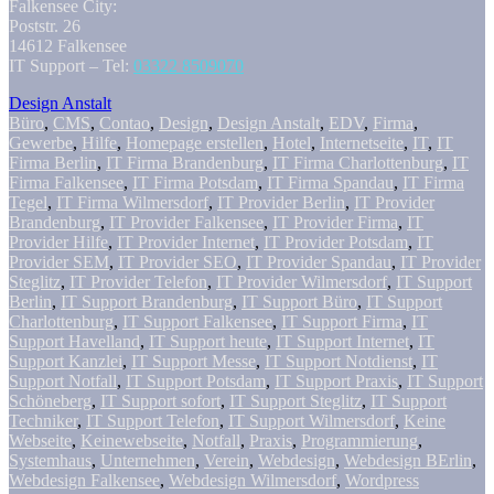
Falkensee City:
Poststr. 26
14612 Falkensee
IT Support – Tel:
03322 8509070
Design Anstalt
Büro
,
CMS
,
Contao
,
Design
,
Design Anstalt
,
EDV
,
Firma
,
Gewerbe
,
Hilfe
,
Homepage erstellen
,
Hotel
,
Internetseite
,
IT
,
IT
Firma Berlin
,
IT Firma Brandenburg
,
IT Firma Charlottenburg
,
IT
Firma Falkensee
,
IT Firma Potsdam
,
IT Firma Spandau
,
IT Firma
Tegel
,
IT Firma Wilmersdorf
,
IT Provider Berlin
,
IT Provider
Brandenburg
,
IT Provider Falkensee
,
IT Provider Firma
,
IT
Provider Hilfe
,
IT Provider Internet
,
IT Provider Potsdam
,
IT
Provider SEM
,
IT Provider SEO
,
IT Provider Spandau
,
IT Provider
Steglitz
,
IT Provider Telefon
,
IT Provider Wilmersdorf
,
IT Support
Berlin
,
IT Support Brandenburg
,
IT Support Büro
,
IT Support
Charlottenburg
,
IT Support Falkensee
,
IT Support Firma
,
IT
Support Havelland
,
IT Support heute
,
IT Support Internet
,
IT
Support Kanzlei
,
IT Support Messe
,
IT Support Notdienst
,
IT
Support Notfall
,
IT Support Potsdam
,
IT Support Praxis
,
IT Support
Schöneberg
,
IT Support sofort
,
IT Support Steglitz
,
IT Support
Techniker
,
IT Support Telefon
,
IT Support Wilmersdorf
,
Keine
Webseite
,
Keinewebseite
,
Notfall
,
Praxis
,
Programmierung
,
Systemhaus
,
Unternehmen
,
Verein
,
Webdesign
,
Webdesign BErlin
,
Webdesign Falkensee
,
Webdesign Wilmersdorf
,
Wordpress