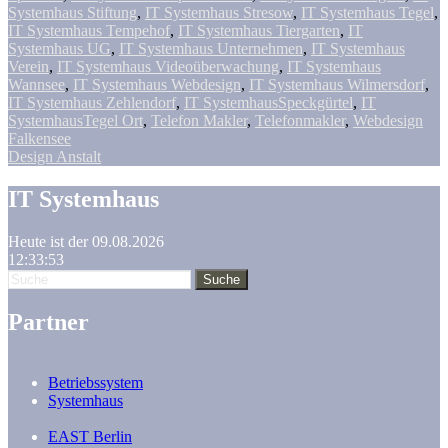
Systemhaus Stiftung
,
IT Systemhaus Stresow
,
IT Systemhaus Tegel
,
IT Systemhaus Tempehof
,
IT Systemhaus Tiergarten
,
IT
Systemhaus UG
,
IT Systemhaus Unternehmen
,
IT Systemhaus
Verein
,
IT Systemhaus Videoüberwachung
,
IT Systemhaus
Wannsee
,
IT Systemhaus Webdesign
,
IT Systemhaus Wilmersdorf
,
IT Systemhaus Zehlendorf
,
IT SystemhausSpeckgürtel
,
IT
SystemhausTegel Ort
,
Telefon Makler
,
Telefonmakler
,
Webdesign
Falkensee
Design Anstalt
IT Systemhaus
Heute ist der 09.08.2026
12:33:53
Partner
Betriebssystem
Systemhaus
EAST Berlin