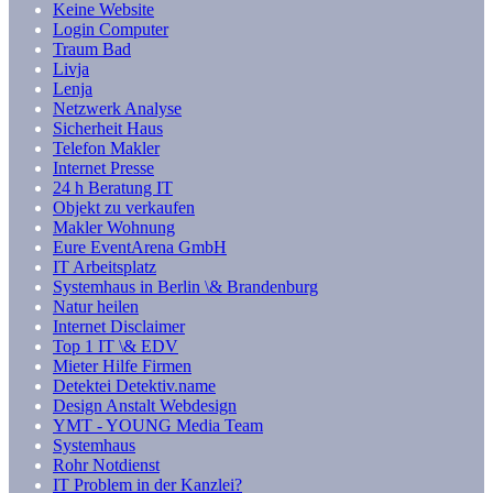
Keine Website
Login Computer
Traum Bad
Livja
Lenja
Netzwerk Analyse
Sicherheit Haus
Telefon Makler
Internet Presse
24 h Beratung IT
Objekt zu verkaufen
Makler Wohnung
Eure EventArena GmbH
IT Arbeitsplatz
Systemhaus in Berlin \& Brandenburg
Natur heilen
Internet Disclaimer
Top 1 IT \& EDV
Mieter Hilfe Firmen
Detektei Detektiv.name
Design Anstalt Webdesign
YMT - YOUNG Media Team
Systemhaus
Rohr Notdienst
IT Problem in der Kanzlei?