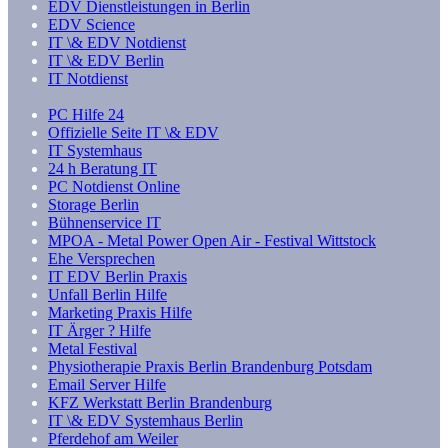
EDV Dienstleistungen in Berlin
EDV Science
IT \& EDV Notdienst
IT \& EDV Berlin
IT Notdienst
PC Hilfe 24
Offizielle Seite IT \& EDV
IT Systemhaus
24 h Beratung IT
PC Notdienst Online
Storage Berlin
Bühnenservice IT
MPOA - Metal Power Open Air - Festival Wittstock
Ehe Versprechen
IT EDV Berlin Praxis
Unfall Berlin Hilfe
Marketing Praxis Hilfe
IT Ärger ? Hilfe
Metal Festival
Physiotherapie Praxis Berlin Brandenburg Potsdam
Email Server Hilfe
KFZ Werkstatt Berlin Brandenburg
IT \& EDV Systemhaus Berlin
Pferdehof am Weiler