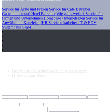
Service für Ärzte und Praxen
Service für Cafe Betreiber
Gastronomen und Hotel Betreiber
Wie gehts weiter? Service für
Firmen und Unternehmen
Homepage / Internetseiten Service für
Anwälte und Kanzleien
IHR Servicemitarbeiter -IT & EDV
Systemhaus GmbH
Neueste Beiträge
Design Anstalt Berlin Brandenburg bundesweit
IT Systemhaus Berlin
Schlagwörter
IT Dienstleister Berlin
IT Dienstleister Falkensee
IT Firma Brandenburg
IT Firma
IT
Charlottenburg
IT Firma Spandau
IT Firma Tegel
IT Firma Wilmersdorf
Provider Berlin
IT