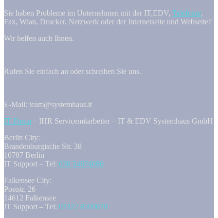
Sie haben Probleme im Unternehmen mit der IT,EDV,
Telefonie
,
Fax, Wlan, Drucker, Netzwerk oder der Internetseite und Webseite?
Wir helfen auch Ihnen.
Rufen Sie einfach an oder schreiben Sie uns.
E-Mail: team@systemhaus.it
IT Firma
– IHR Servicemitarbeiter – IT & EDV Systemhaus GmbH
Berlin City:
Brandenburgische Str. 38
10707 Berlin
IT Support – Tel:
030 54874086
Falkensee City:
Poststr. 26
14612 Falkensee
IT Support – Tel:
03322 8509070