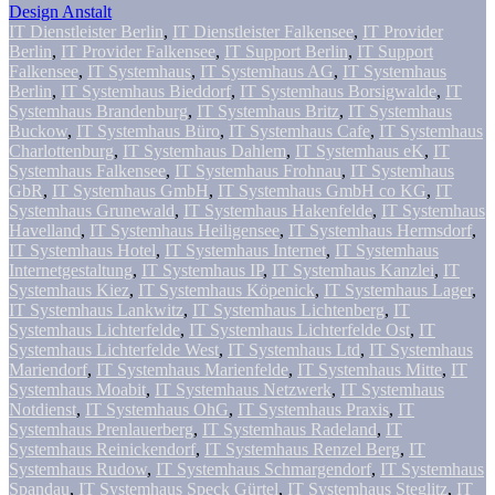
Design Anstalt
IT Dienstleister Berlin
,
IT Dienstleister Falkensee
,
IT Provider
Berlin
,
IT Provider Falkensee
,
IT Support Berlin
,
IT Support
Falkensee
,
IT Systemhaus
,
IT Systemhaus AG
,
IT Systemhaus
Berlin
,
IT Systemhaus Bieddorf
,
IT Systemhaus Borsigwalde
,
IT
Systemhaus Brandenburg
,
IT Systemhaus Britz
,
IT Systemhaus
Buckow
,
IT Systemhaus Büro
,
IT Systemhaus Cafe
,
IT Systemhaus
Charlottenburg
,
IT Systemhaus Dahlem
,
IT Systemhaus eK
,
IT
Systemhaus Falkensee
,
IT Systemhaus Frohnau
,
IT Systemhaus
GbR
,
IT Systemhaus GmbH
,
IT Systemhaus GmbH co KG
,
IT
Systemhaus Grunewald
,
IT Systemhaus Hakenfelde
,
IT Systemhaus
Havelland
,
IT Systemhaus Heiligensee
,
IT Systemhaus Hermsdorf
,
IT Systemhaus Hotel
,
IT Systemhaus Internet
,
IT Systemhaus
Internetgestaltung
,
IT Systemhaus IP
,
IT Systemhaus Kanzlei
,
IT
Systemhaus Kiez
,
IT Systemhaus Köpenick
,
IT Systemhaus Lager
,
IT Systemhaus Lankwitz
,
IT Systemhaus Lichtenberg
,
IT
Systemhaus Lichterfelde
,
IT Systemhaus Lichterfelde Ost
,
IT
Systemhaus Lichterfelde West
,
IT Systemhaus Ltd
,
IT Systemhaus
Mariendorf
,
IT Systemhaus Marienfelde
,
IT Systemhaus Mitte
,
IT
Systemhaus Moabit
,
IT Systemhaus Netzwerk
,
IT Systemhaus
Notdienst
,
IT Systemhaus OhG
,
IT Systemhaus Praxis
,
IT
Systemhaus Prenlauerberg
,
IT Systemhaus Radeland
,
IT
Systemhaus Reinickendorf
,
IT Systemhaus Renzel Berg
,
IT
Systemhaus Rudow
,
IT Systemhaus Schmargendorf
,
IT Systemhaus
Spandau
,
IT Systemhaus Speck Gürtel
,
IT Systemhaus Steglitz
,
IT