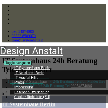
030 54874086
03322 8509070
team@systemhaus.it
Design Anstalt
IT Systemhaus 24h Beratung
Toggle navigation
Telefon Makler
IT Systemhaus Berlin
IT Notdienst Berlin
IT Ausfall Hilfe
IT & EDV Systemhaus
/
24h Beratung Telefon Makler Ihre
Praxis
Firma brauch Hilfe? 24h Beratung Tel:
03054874086
Impressum
Datenschutzerklärung
0
Cookie Richtlinie (EU)
IT Systemhaus Berlin