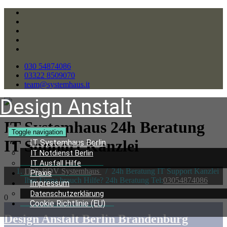
030 54874086
03322 8509070
team@systemhaus.it
Design Anstalt
IT Systemhaus 24h Beratung
Toggle navigation
IT Support Kanzlei
IT Systemhaus Berlin
IT Notdienst Berlin
IT Ausfall Hilfe
IT & EDV Systemhaus
/
24h Beratung IT Support Kanzlei
Praxis
Ihre Firma brauch Hilfe? 24h Beratung Tel:
03054874086
Impressum
Datenschutzerklärung
0
Cookie Richtlinie (EU)
Design Anstalt Berlin Brandenburg