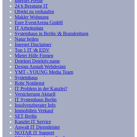
Internet Presse
24 h Beratung IT
Objekt zu verkaufen
Makler Wohnung
Eure EventArena GmbH
IT Arbeitsplatz
Systemhaus in Berlin \& Brandenburg
Natur heilen
Internet Disclaimer
Top 1 IT \& EDV
Mieter Hilfe Firmen
Detektei Detektiv.name
Design Anstalt Webdesign
YMT - YOUNG Media Team
Systemhaus
Rohr Notdienst
IT Problem in der Kanzlei?
Versicherung Aktuell
IT Systemhaus Berlin
Insolvenzberater Info
Immobilien Verkauf
SET Berlin
Kanzlei IT Service
Anwalt IT Dienstleister
NOTAR IT Support